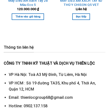
Máy Siêu Âm Xách Tay 2d
MÁY SIÊU ÂM XÁCH TAY 4D
Màu Eco 5
THÚ Y CHISON Q5 VET
120.000.000
₫
Liên hệ
Thêm vào giỏ hàng
Đọc tiếp
Thông tin liên hệ
CÔNG TY TNHH KỸ THUẬT VÀ DỊCH VỤ THIÊN LỘC
VP Hà Nội: Toà A3 Mỹ Đình, Từ Liêm, Hà Nội
VP HCM : Sô 19 đường TA35, Khu phố 4, Thới An,
Quận 12, HCM
Email: thienlocgroup68@gmail.com
Hotline: 0902.137.158