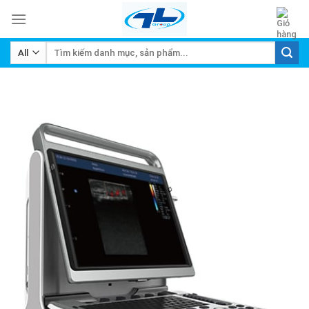
Skip
to
content
Tìm
kiếm: