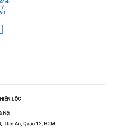
 Xách
Máy siêu âm xách
 Y
tay EBit 50
Vet
320.000.000
₫
Thêm vào giỏ
hàng
HIÊN LỘC
à Nội
, Thới An, Quận 12, HCM