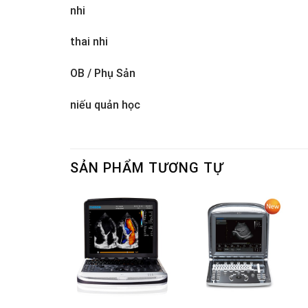
nhi
thai nhi
OB / Phụ Sản
niếu quản học
SẢN PHẨM TƯƠNG TỰ