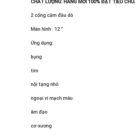
CHẤT LƯỢNG: HÀNG MỚI 100% ĐẠT TIÊU CHUẨN 
2 cổng cắm đầu dò
Màn hình : 12 ”
Ứng dụng:
bụng
tim
nội tạng nhỏ
ngoại vi mạch máu
âm đạo
cơ-xương