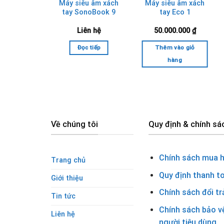
u âm xách
Máy siêu âm xách
Máy siêu âm xách
y Q9
tay SonoBook 9
tay Eco 1
ên hệ
Liên hệ
50.000.000
₫
c tiếp
Đọc tiếp
Thêm vào giỏ
hàng
Về chúng tôi
Quy định & chính sá
Chính sách mua 
Trang chủ
Quy định thanh t
Giới thiệu
Chính sách đổi tr
Tin tức
Chính sách bảo v
Liên hệ
người tiêu dùng