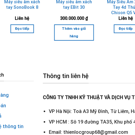
Máy siêu âm xách
Máy siêu âm xách
Máy Siêu Âm
tay SonoBook 8
tay EBit 30
Tay 4d Thú
Chison Q5 
Liên hệ
300.000.000
₫
Liên hệ
Đọc tiếp
Thêm vào giỏ
Đọc tiếp
hàng
ch
Thông tin liên hệ
hàng
CÔNG TY TNHH KỸ THUẬT VÀ DỊCH VỤ T
oán
VP Hà Nội: Toà A3 Mỹ Đình, Từ Liêm, H
ả
VP HCM : Sô 19 đường TA35, Khu phố 4
ệ thông tin
Email: thienlocgroup68@gmail.com