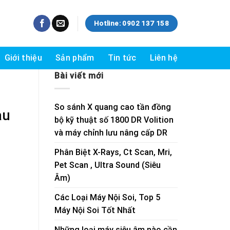
Hotline: 0902 137 158
Giới thiệu
Sản phẩm
Tin tức
Liên hệ
Bài viết mới
So sánh X quang cao tần đồng
àu
bộ kỹ thuật số 1800 DR Volition
và máy chỉnh lưu nâng cấp DR
Phân Biệt X-Rays, Ct Scan, Mri,
Pet Scan , Ultra Sound (Siêu
Âm)
Các Loại Máy Nội Soi, Top 5
Máy Nội Soi Tốt Nhất
Những loại máy siêu âm nào cần