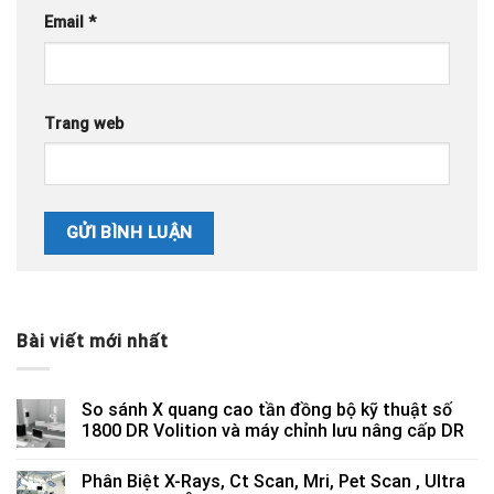
Email
*
Trang web
Bài viết mới nhất
So sánh X quang cao tần đồng bộ kỹ thuật số
1800 DR Volition và máy chỉnh lưu nâng cấp DR
Phân Biệt X-Rays, Ct Scan, Mri, Pet Scan , Ultra