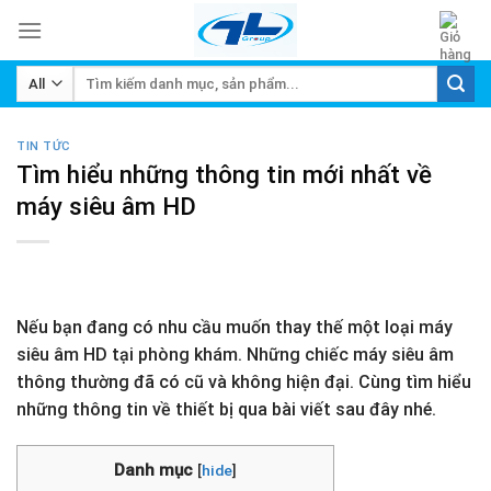
Skip
to
content
Tìm
kiếm:
TIN TỨC
Tìm hiểu những thông tin mới nhất về
máy siêu âm HD
Nếu bạn đang có nhu cầu muốn thay thế một loại máy
siêu âm HD tại phòng khám. Những chiếc máy siêu âm
thông thường đã có cũ và không hiện đại. Cùng tìm hiểu
những thông tin về thiết bị qua bài viết sau đây nhé.
Danh mục
[
hide
]