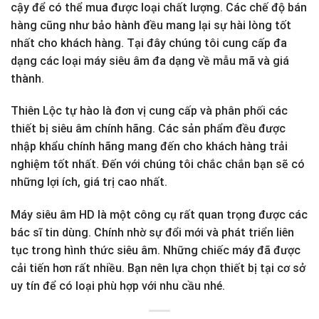
cậy để có thể mua được loại chất lượng. Các chế độ bán
hàng cũng như bảo hành đều mang lại sự hài lòng tốt
nhất cho khách hàng. Tại đây chúng tôi cung cấp đa
dạng các loại máy siêu âm đa dạng về mẫu mã và giá
thành.
Thiên Lộc tự hào là đơn vị cung cấp và phân phối các
thiết bị siêu âm chính hãng. Các sản phẩm đều được
nhập khẩu chính hãng mang đến cho khách hàng trải
nghiệm tốt nhất. Đến với chúng tôi chắc chắn bạn sẽ có
những lợi ích, giá trị cao nhất.
Máy siêu âm HD là một công cụ rất quan trọng được các
bác sĩ tin dùng. Chính nhờ sự đổi mới và phát triển liên
tục trong hình thức siêu âm. Những chiếc máy đã được
cải tiến hơn rất nhiều. Bạn nên lựa chọn thiết bị tại cơ sở
uy tín để có loại phù hợp với nhu cầu nhé.