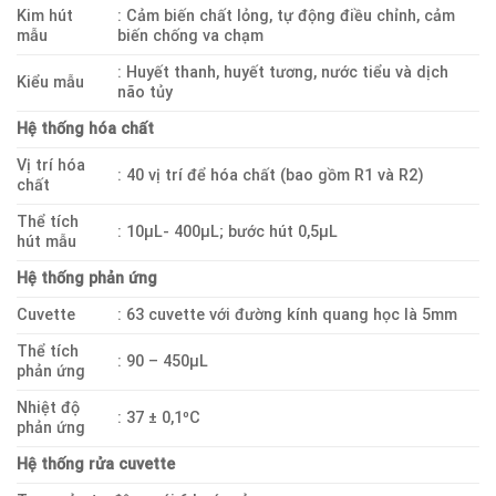
Kim hút
: Cảm biến chất lỏng, tự động điều chỉnh, cảm
mẫu
biến chống va chạm
: Huyết thanh, huyết tương, nước tiểu và dịch
Kiểu mẫu
não tủy
Hệ thống hóa chất
Vị trí hóa
: 40 vị trí để hóa chất (bao gồm R1 và R2)
chất
Thể tích
: 10µL- 400µL; bước hút 0,5µL
hút mẫu
Hệ thống phản ứng
Cuvette
: 63 cuvette với đường kính quang học là 5mm
Thể tích
: 90 – 450µL
phản ứng
Nhiệt độ
: 37 ± 0,1⁰C
phản ứng
Hệ thống rửa cuvette