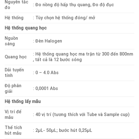
Nguyên tắc
: Đo nồng độ hấp thụ quang, Đo độ đục
đo
Hệ thống
: Tùy chọn hệ thống đóng/ mở
Hệ thống quang học
Nguồn
: Đèn Halogen
sáng
: Hệ thống quang học ma trận từ 300 đến 800nm
Quang học
, tất cả là 12 bước sóng
Dải tuyến
: 0 – 4.0 Abs
tính
Độ phân
: 0,0001 Abs
giải
Hệ thống lấy mẫu
Vị trí để
: 40 vị trí (tương thích với Tube và Sample cup)
mẫu
Thể tích
: 2µL- 50µL; bước hút 0,25µL
hút mẫu