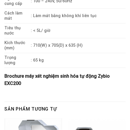
: 100 – 240V, 50/60Hz
cung cấp
Cách làm
: Làm mát bằng không khí liên tục
mát
Tiêu thụ
: < 5L/ giờ
nước
Kích thước
: 710(W) x 705(D) x 635 (H)
(mm)
Trọng
: 65 kg
lượng
Brochure máy xét nghiệm sinh hóa tự động Zybio
EXC200
SẢN PHẨM TƯƠNG TỰ