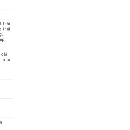
t thời
g thái
g,
hép
 cài
 in tự
in