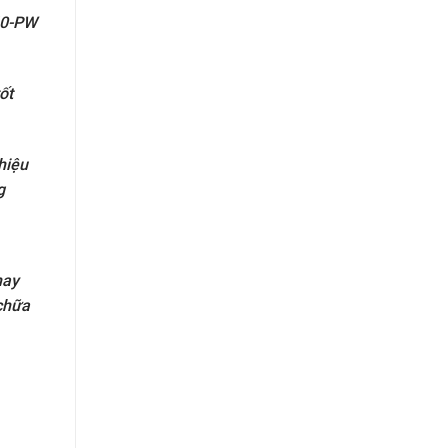
40-PW
ốt
hiệu
ng
hay
chữa