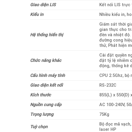
Giao diện LIS
Kết nối LIS trực 
Kiểu in
Nhiều kiểu in, h
Giám sát thời gi
gian thực cho tr
Hệ thống hiển thị
đèn và nhiệt độ.
đường cong hiệu
thử, Phát hiện m
Cài đặt quyền ng
Chức năng khác
đặt tỷ lệ nhiễm 
động, thống kê d
Cấu hình máy tính
CPU 2.5Ghz, bộ 
Giao diện kết nối
RS-232C
Kích thước
855(L) x 550(D) 
Nguồn cung cấp
AC 100-240V, 5
Trọng lượng
75Kg
Bộ đọc mã vạch, 
Tuỳ chọn
laser HP