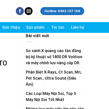
Hotline: 0902 137 158
Giới thiệu
Sản phẩm
Tin tức
Liên hệ
Bài viết mới
So sánh X quang cao tần đồng
bộ kỹ thuật số 1800 DR Volition
ETO
và máy chỉnh lưu nâng cấp DR
Phân Biệt X-Rays, Ct Scan, Mri,
Pet Scan , Ultra Sound (Siêu
Âm)
Các Loại Máy Nội Soi, Top 5
Máy Nội Soi Tốt Nhất
Những loại máy siêu âm nào cần