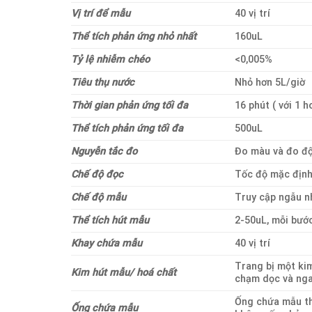
Vị trí để mẫu
40 vị trí
Thể tích phản ứng nhỏ nhất
160uL
Tỷ lệ nhiễm chéo
<0,005%
Tiêu thụ nước
Nhỏ hơn 5L/giờ
Thời gian phản ứng tối đa
16 phút ( với 1 h
Thể tích phản ứng tối đa
500uL
Nguyễn tắc đo
Đo màu và đo đ
Chế độ đọc
Tốc độ mặc định 
Chế độ mẫu
Truy cập ngẫu n
Thể tích hút mẫu
2-50uL, mỗi bướ
Khay chứa mẫu
40 vị trí
Trang bị một kim
Kim hút mẫu/ hoá chất
chạm dọc và nga
Ống chứa mẫu t
Ống chứa mẫu