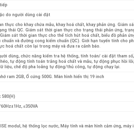
tiếp
oặc do người dùng cài đặt
an thực cho khay chứa mẫu, khay hoá chất, khay phản ứng. Giám sá
ạng thái QC. Giám sát thời gian thực cho trạng thái phản ứng, trạn
 Giám sát thời gian thực cho thể tích hút hoá chất, biểu đồ phản ứn
 chuẩn và đường cong kiểm chuẩn (QC). Giới hạn tuyến tính cho p
ực hoá chất còn lại trong máy và đưa ra cảnh báo.
ười dùng, chức năng kiểm tra hệ thống, tính toán/ cài đặt tham số,
chéo, tự động tính toán trắng hoá chất và mẫu, tự động phục hồi lỗi,
ữ liệu, chế độ pha loãng tự động/thủ công, tự động chạy lại.
nhớ ram 2GB, Ổ cứng 500G. Màn hình hiển thị 19 inch
x 580(H)
0/60Hz±1Hz, ≤350VA
ISE modul, hệ thống lọc nước, Máy tính và màn hình cảm ứng, máy 