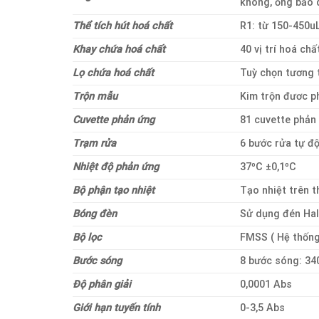
không, ống bảo 
Thể tích hút hoá chất
R1: từ 150-450uL
Khay chứa hoá chất
40 vị trí hoá ch
Lọ chứa hoá chất
Tuỳ chọn tương 
Trộn mẫu
Kim trộn đươc p
Cuvette phản ứng
81 cuvette phản
Trạm rửa
6 bước rửa tự đ
Nhiệt độ phản ứng
37⁰C ±0,1⁰C
Bộ phận tạo nhiệt
Tạo nhiệt trên t
Bóng đèn
Sử dụng đén Hal
Bộ lọc
FMSS ( Hệ thống
Bước sóng
8 bước sóng: 340
Độ phân giải
0,0001 Abs
Giới hạn tuyến tính
0-3,5 Abs