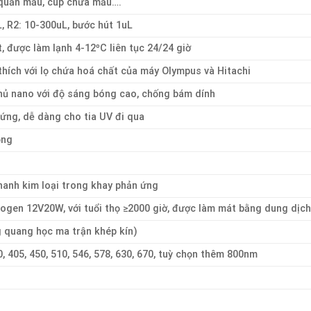
quản mẫu, cup chứa mẫu….
, R2: 10-300uL, bước hút 1uL
ất, được làm lạnh 4-12⁰C liên tục 24/24 giờ
thích với lọ chứa hoá chất của máy Olympus và Hitachi
hủ nano với độ sáng bóng cao, chống bám dính
 ứng, dễ dàng cho tia UV đi qua
ộng
hanh kim loại trong khay phản ứng
ogen 12V20W, với tuổi thọ ≥2000 giờ, được làm mát bằng dung dịc
 quang học ma trận khép kín)
, 405, 450, 510, 546, 578, 630, 670, tuỳ chọn thêm 800nm