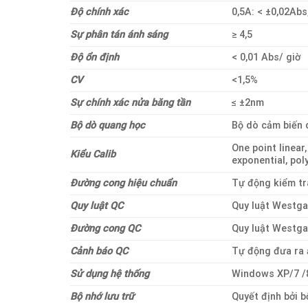
Độ chính xác
0,5A: < ±0,02Abs
Sự phân tán ánh sáng
≥ 4,5
Độ ổn định
< 0,01 Abs/ giờ
CV
<1,5%
Sự chính xác nửa băng tần
≤ ±2nm
Bộ dò quang học
Bộ dò cảm biến 
One point linear,
Kiểu Calib
exponential, pol
Đường cong hiệu chuẩn
Tự động kiểm tr
Quy luật QC
Quy luật Westga
Đường cong QC
Quy luật Westga
Cảnh báo QC
Tự động đưa ra 
Sử dụng hệ thống
Windows XP/7 /
Bộ nhớ lưu trữ
Quyết định bởi b