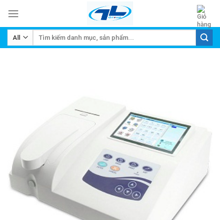
Skip
to
content
Tìm
kiếm: