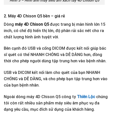
Hình 5 – Hình ảnh máy siêu âm xách tay 4D Chison Q5
2. Máy 4D Chison Q5 bền – giá rẻ
Dòng
máy 4D Chison Q5
được trang bị màn hình lớn 15
inch, có chế độ hiển thị lớn, độ phân rải sắc nét cho ra
chất lượng hình ảnh tuyệt vời.
Bên cạnh đó USB và cổng DICOM được kết nối giúp bác
sĩ quét có thể NHANH CHÓNG và DỄ DÀNG hơn, đồng
thời cho phép người dùng tập trung hơn vào bệnh nhân.
USB và DICOM kết nối làm cho quét của bạn NHANH
CHÓNG và DỄ DÀNG, và cho phép bạn tập trung hơn vào
của bạn bệnh nhân.
Ngoài dòng máy 4D Chison Q5 công ty
Thiên Lộc
chúng
tôi còn rất nhiều sản phẩm máy siêu âm phục vụ đa
dạng yêu cầu, mục đích sử dụng của khách hàng.