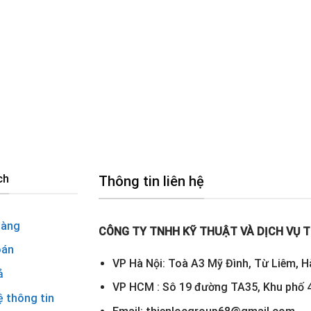
ch
Thông tin liên hệ
hàng
CÔNG TY TNHH KỸ THUẬT VÀ DỊCH VỤ T
oán
VP Hà Nội: Toà A3 Mỹ Đình, Từ Liêm, H
ả
VP HCM : Sô 19 đường TA35, Khu phố 4
ệ thông tin