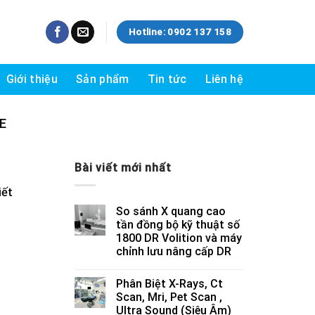
Hotline: 0902 137 158
Giới thiệu
Sản phẩm
Tin tức
Liên hệ
E
Bài viết mới nhất
iết
So sánh X quang cao
tần đồng bộ kỹ thuật số
1800 DR Volition và máy
chỉnh lưu nâng cấp DR
Phân Biệt X-Rays, Ct
Scan, Mri, Pet Scan ,
Ultra Sound (Siêu Âm)