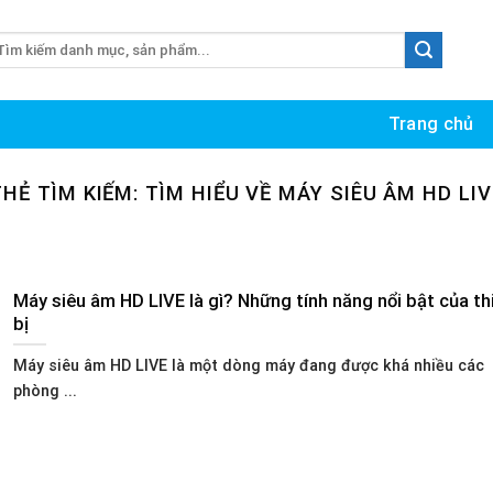
m
ếm:
Trang chủ
THẺ TÌM KIẾM:
TÌM HIỂU VỀ MÁY SIÊU ÂM HD LIV
Máy siêu âm HD LIVE là gì? Những tính năng nổi bật của th
bị
Máy siêu âm HD LIVE là một dòng máy đang được khá nhiều các
phòng ...