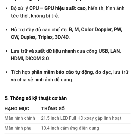
Bộ xử lý
CPU – GPU hiệu suất cao
, hiển thị hình ảnh
tức thời, không bị trễ.
Hỗ trợ đầy đủ các chế độ:
B, M, Color Doppler, PW,
CW, Duplex, Triplex, 3D/4D.
Lưu trữ và xuất dữ liệu nhanh
qua cổng
USB, LAN,
HDMI, DICOM 3.0.
Tích hợp
phần mềm báo cáo tự động
, đo đạc, lưu trữ
và chia sẻ hình ảnh dễ dàng.
5. Thông số kỹ thuật cơ bản
HẠNG MỤC
THÔNG SỐ
Màn hình chính
21.5 inch LED Full HD xoay gập linh hoạt
Màn hình phụ
10.4 inch cảm ứng điện dung