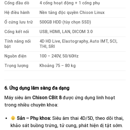
Cổng đầu dò
4 cổng hoạt động + 1 cổng phụ
Hệ điều hành
Nền tảng độc quyền Chison Linux
Ổ cứng lưu trữ
500GB HDD (tùy chọn SSD)
Cổng kết nối
USB, HDMI, LAN, DICOM 3.0
Tính năng nổi
4D HD Live, Elastography, Auto IMT, SCI,
bật
THI, SRI
Nguồn điện
100 – 240V, 50/60Hz
Trọng lượng
Khoảng 75 – 80 kg
6. Ứng dụng lâm sàng đa dạng
Máy siêu âm
Chison CBit 8
được ứng dụng linh hoạt
trong nhiều chuyên khoa:
Sản – Phụ khoa:
Siêu âm thai 4D/5D, theo dõi thai,
khảo sát buồng trứng, tử cung, phát hiện dị tật sớm.