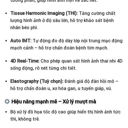
tương phản, giúp hình ảnh mịn và sắc nét.
Tissue Harmonic Imaging (THI):
Tăng cường chất
lượng hình ảnh ở độ sâu lớn, hỗ trợ khảo sát bệnh
nhân béo phì.
Auto IMT:
Tự động đo độ dày lớp nội trung mạc động
mạch cảnh – hỗ trợ chẩn đoán bệnh tim mạch.
4D Real-Time:
Cho phép quan sát hình ảnh thai nhi 4D
sống động, rõ nét từng chi tiết.
Elastography (Tuỳ chọn):
Đánh giá độ đàn hồi mô –
hỗ trợ chẩn đoán u, xơ hóa gan, u tuyến giáp, vú.
Hiệu năng mạnh mẽ – Xử lý mượt mà
Bộ xử lý đồ họa tốc độ cao giúp hiển thị hình ảnh tức
thì, không trễ.