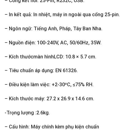
– Cổng kết nối: 25-Pin, R232C, USB.
– In kết quả: In nhiệt, máy in ngoài qua cổng 25-pin.
– Ngôn ngữ: Tiếng Anh, Pháp, Tây Ban Nha.
– Nguồn điện: 100-240V, AC, 50/60Hz, 35W.
– Kích thướcmàn hìnhLCD: 10.8 × 5.7 cm.
– Tiêu chuẩn áp dụng: EN 61326.
– Điều kiện làm việc: +2-30ºC, ≤75% RH.
– Kích thước máy: 27.2 x 26.9 x 14.6 cm.
-Trọng lượng :2.6kg.
– Cấu hình: Máy chính kèm phụ kiện chuẩn