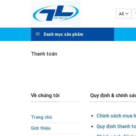
Skip
to
Tì
ki
content
Danh mục sản phẩm
Thanh toán
Về chúng tôi
Quy định & chính sá
Chính sách mua 
Trang chủ
Quy định thanh t
Giới thiệu