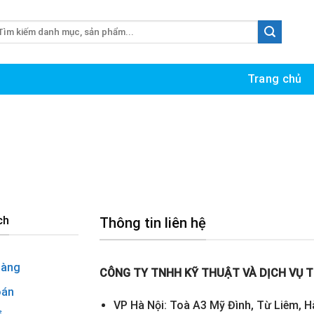
m
ếm:
Trang chủ
ch
Thông tin liên hệ
hàng
CÔNG TY TNHH KỸ THUẬT VÀ DỊCH VỤ T
oán
VP Hà Nội: Toà A3 Mỹ Đình, Từ Liêm, H