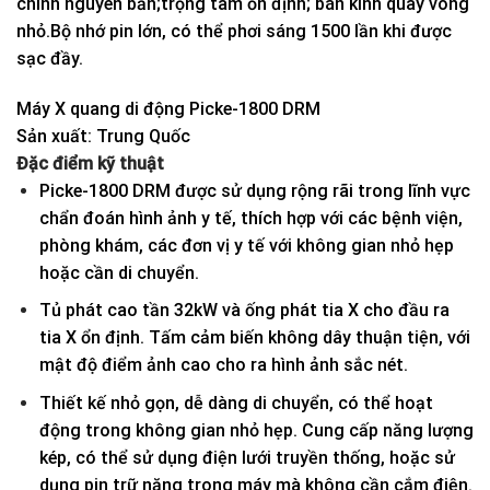
chính nguyên bản;trọng tâm ổn định; bán kính quay vòng
nhỏ.Bộ nhớ pin lớn, có thể phơi sáng 1500 lần khi được
sạc đầy.
Máy X quang di động Picke-1800 DRM
Sản xuất: Trung Quốc
Đặc điểm kỹ thuật
Picke-1800 DRM được sử dụng rộng rãi trong lĩnh vực
chẩn đoán hình ảnh y tế, thích hợp với các bệnh viện,
phòng khám, các đơn vị y tế với không gian nhỏ hẹp
hoặc cần di chuyển.
Tủ phát cao tần 32kW và ống phát tia X cho đầu ra
tia X ổn định. Tấm cảm biến không dây thuận tiện, với
mật độ điểm ảnh cao cho ra hình ảnh sắc nét.
Thiết kế nhỏ gọn, dễ dàng di chuyển, có thể hoạt
động trong không gian nhỏ hẹp. Cung cấp năng lượng
kép, có thể sử dụng điện lưới truyền thống, hoặc sử
dụng pin trữ năng trong máy mà không cần cắm điện.