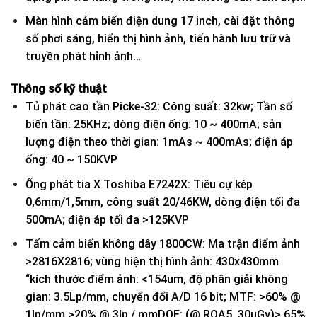
Màn hình cảm biến điện dung 17 inch, cài đặt thông
số phơi sáng, hiển thị hình ảnh, tiến hành lưu trữ và
truyền phát hỉnh ảnh…
Thông số kỹ thuật
Tủ phát cao tần Picke-32: Công suất: 32kw; Tần số
biến tần: 25KHz; dòng điện ống: 10 ~ 400mA; sản
lượng điện theo thời gian: 1mAs ~ 400mAs; điện áp
ống: 40 ~ 150KVP
Ống phát tia X Toshiba E7242X: Tiêu cự kép
0,6mm/1,5mm, công suất 20/46KW, dòng điện tối đa
500mA; điện áp tối đa >125KVP
Tấm cảm biến không dây 1800CW: Ma trận điểm ảnh
>2816X2816; vùng hiện thị hình ảnh: 430x430mm
“kích thước điểm ảnh: <154um, độ phân giải không
gian: 3.5Lp/mm, chuyển đổi A/D 16 bit; MTF: >60% @
1lp/mm >20% @ 3lp / mmDQE: (@ RQA5, 30μGy)> 65%