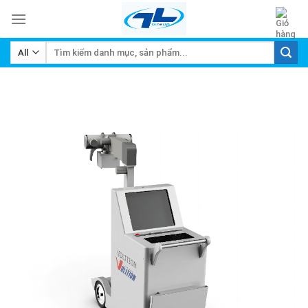
Skip
to
content
Tìm
kiếm: