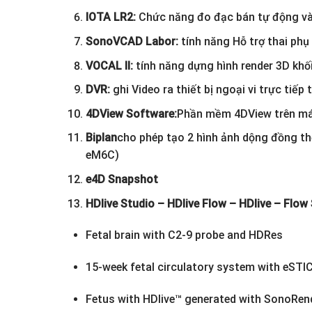
IOTA LR2:
Chức năng đo đạc bán tự động và
SonoVCAD Labor:
tính năng Hỗ trợ thai phụ 
VOCAL II:
tính năng dựng hình render 3D khối
DVR:
ghi Video ra thiết bị ngoại vi trực tiếp
4DView Software:
Phần mềm 4DView trên má
Biplan
cho phép tạo 2 hình ảnh dộng đồng thờ
eM6C)
e4D Snapshot
HDlive Studio – HDlive Flow – HDlive – Flow 
Fetal brain with C2-9 probe and HDRes
15-week fetal circulatory system with eST
Fetus with HDlive™ generated with SonoRend