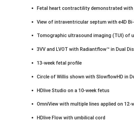
Fetal heart contractility demonstrated with
View of intraventricular septum with e4D Bi
Tomographic ultrasound imaging (TUI) of ut
3VV and LVOT with Radiantflow™ in Dual Dis
13-week fetal profile
Circle of Willis shown with SlowflowHD in D
HDlive Studio on a 10-week fetus
OmniView with multiple lines applied on 12-
HDlive Flow with umbilical cord