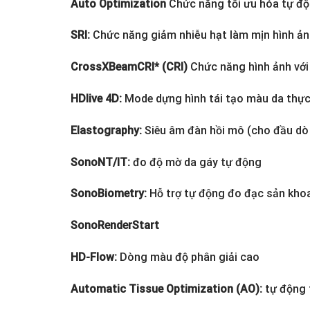
Auto Optimization
Chức năng tối ưu hóa tự đ
SRI:
Chức năng giảm nhiễu hạt làm mịn hình ả
CrossXBeamCRI* (CRI)
Chức năng hình ảnh với
HDlive 4D:
Mode dựng hình tái tạo màu da thự
Elastography:
Siêu âm đàn hồi mô (cho đầu dò 
SonoNT/IT:
đo độ mờ da gáy tự động
SonoBiometry:
Hỗ trợ tự động đo đạc sản kho
SonoRenderStart
HD-Flow:
Dòng màu độ phân giải cao
Automatic Tissue Optimization (AO):
tự động 