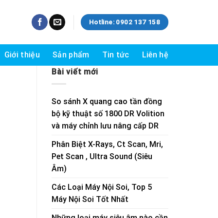
Hotline: 0902 137 158
Giới thiệu
Sản phẩm
Tin tức
Liên hệ
Bài viết mới
So sánh X quang cao tần đồng
bộ kỹ thuật số 1800 DR Volition
và máy chỉnh lưu nâng cấp DR
Phân Biệt X-Rays, Ct Scan, Mri,
Pet Scan , Ultra Sound (Siêu
Âm)
Các Loại Máy Nội Soi, Top 5
Máy Nội Soi Tốt Nhất
Những loại máy siêu âm nào cần