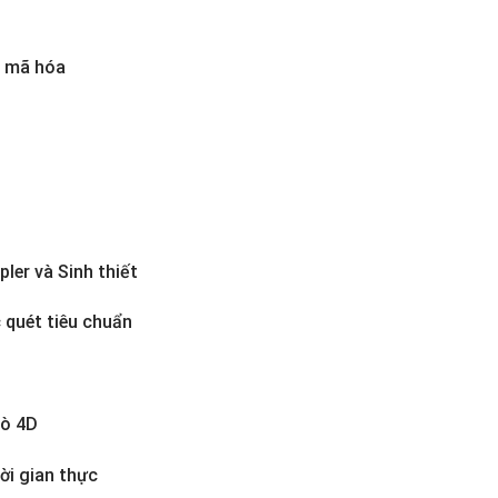
ô mã hóa
ler và Sinh thiết
 quét tiêu chuẩn
dò 4D
ời gian thực