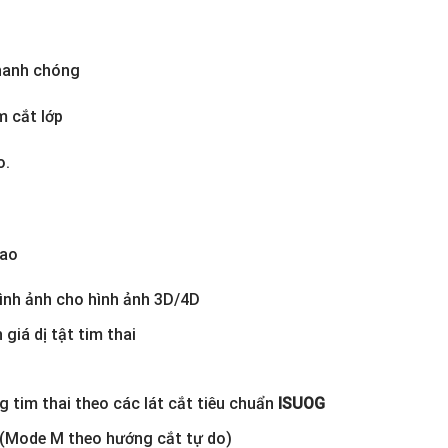
hanh chóng
m cắt lớp
o.
cao
nh ảnh cho hình ảnh 3D/4D
giá dị tật tim thai
 tim thai theo các lát cắt tiêu chuẩn
ISUOG
 (Mode M theo hướng cắt tự do)