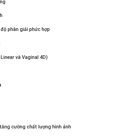
ộng
nh
 độ phân giải phức hợp
c
Linear và Vaginal 4D)
a
tăng cường chất lượng hình ảnh