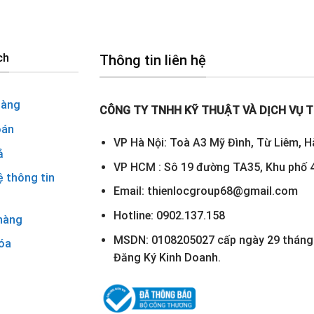
ch
Thông tin liên hệ
hàng
CÔNG TY TNHH KỸ THUẬT VÀ DỊCH VỤ T
oán
VP Hà Nội: Toà A3 Mỹ Đình, Từ Liêm, H
ả
VP HCM : Sô 19 đường TA35, Khu phố 4
ệ thông tin
Email: thienlocgroup68@gmail.com
Hotline: 0902.137.158
hàng
MSDN: 0108205027 cấp ngày 29 tháng 
óa
Đăng Ký Kinh Doanh.