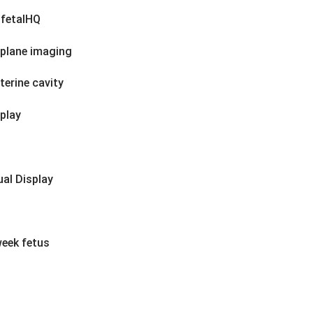
 fetalHQ
-plane imaging
erine cavity
play
ual Display
week fetus