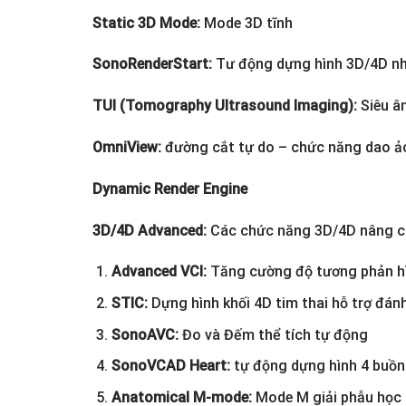
Static 3D Mode:
Mode 3D tĩnh
SonoRenderStart:
Tư động dựng hình 3D/4D n
TUI (Tomography Ultrasound Imaging):
Siêu â
OmniView:
đường cắt tự do – chức năng dao ả
Dynamic Render Engine
3D/4D Advanced:
Các chức năng 3D/4D nâng 
Advanced VCI:
Tăng cường độ tương phản hì
STIC:
Dựng hình khối 4D tim thai hỗ trợ đánh 
SonoAVC:
Đo và Đếm thể tích tự động
SonoVCAD Heart:
tự động dựng hình 4 buồng
Anatomical M-mode:
Mode M giải phẫu học