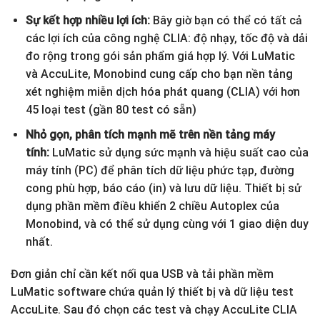
Sự kết hợp nhiều lợi ích:
Bây giờ bạn có thể có tất cả
các lợi ích của công nghệ CLIA: độ nhạy, tốc độ và dải
đo rộng trong gói sản phẩm giá hợp lý. Với LuMatic
và AccuLite, Monobind cung cấp cho bạn nền tảng
xét nghiệm miễn dịch hóa phát quang (CLIA) với hơn
45 loại test (gần 80 test có sẵn)
Nhỏ gọn, phân tích mạnh mẽ trên nền tảng máy
tính
:
LuMatic sử dụng sức mạnh và hiệu suất cao của
máy tính (PC) để phân tích dữ liệu phức tạp, đường
cong phù hợp, báo cáo (in) và lưu dữ liệu. Thiết bị sử
dụng phần mềm điều khiển 2 chiều Autoplex của
Monobind, và có thể sử dụng cùng với 1 giao diện duy
nhất.
Đơn giản chỉ cần kết nối qua USB và tải phần mềm
LuMatic software chứa quản lý thiết bị và dữ liệu test
AccuLite. Sau đó chọn các test và chạy AccuLite CLIA