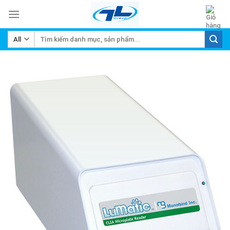
Skip
to
content
Tìm
kiếm: