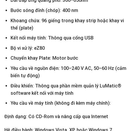
Dải đáp ứng quang phổ: 300–650nm
Bước sóng đỉnh (chóp): 400 nm
Khoang chứa: 96 giếng trong khay strip hoặc khay vi
thể (plate)
Kết nối máy tính: Thông qua cổng USB
Bộ vi xử lý: eZ80
Chuyển khay Plate: Motor bước
Yêu cầu về nguồn điện: 100–240 V AC, 50–60 Hz (cảm
biến tự động)
Điều khiển: Thông qua phần mềm quản lý LuMatic®
software kết nối với máy tính
Yêu cầu về máy tính (không đi kèm máy chính):
Định dạng: Có CD-Rom và nâng cấp qua Internet
Hệ điều hành: Windows Vista, XP, hoặc Windows 7