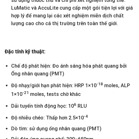
sử dụng thuốc thử và chi phí xét nghiệm tổng thể.
LuMatic và AccuLite cung cấp một gói tiện lợi với giá
hợp lý để mang lại các xét nghiệm miễn dịch chất
lượng cao cho cá thị trường trên toàn thế giới.
Đặc tính kỹ thuật:
Chế độ phát hiện: Đo ánh sáng hóa phát quang bởi
Ống nhân quang (PMT)
-18
Độ nhạy/giới hạn phát hiện: HRP 1×10
moles, ALP
-21
1×10
moles, tests chờ khác
6
Dải tuyến tính động học: 10
RLU
-4
Độ nhiễu chéo: Thấp hơn 2.5×10
Dò tìm: sử dụng ống nhân quang (PMT)