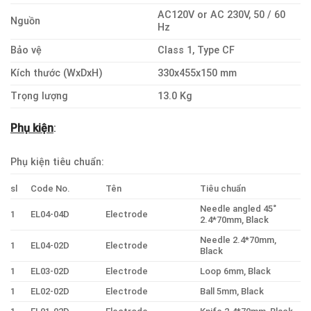
AC120V or AC 230V, 50 / 60
Nguồn
Hz
Bảo vệ
Class 1, Type CF
Kích thước (WxDxH)
330x455x150 mm
Trọng lượng
13.0 Kg
Phụ kiện
:
Phụ kiện tiêu chuẩn:
sl
Code No.
Tên
Tiêu chuẩn
Needle angled 45˚
1
EL04-04D
Electrode
2.4*70mm, Black
Needle 2.4*70mm,
1
EL04-02D
Electrode
Black
1
EL03-02D
Electrode
Loop 6mm, Black
1
EL02-02D
Electrode
Ball 5mm, Black