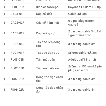
1
EL01-02D
Electrode
Knife 2.4*70mm, Black
1
BF01-01R
Bipolar forceps
Bayonet 17.8cm 1.0 tip
1
CA03-01R
Cáp nối đất
Cable 4Ø, 3m
6.3 pie plug silicon
1
CA02-02R
Cáp nối tấm mát
cable 3m
2 pin plug cable 3m, EN
1
CA01-01R
Cáp lưỡng cực
type connector
Tay dao liền công
1
HD02-01D
3 pin plug cable 3m
tắc
1
HD01-01R
Tay dao đơn cực
Silicon cable 4Ø, 3m
1
PL03-02D
Tấm mát dán
Adult dual(131cm2)
240mm x 150mm 6.3 pie
1
PL02-01R
Tấm mát silicon
plug cable 3m
Công tắc đạp chân
1
FS02-01R
4 pin plug cable 4m
đôi
Công tắc đạp chân
1
FS01-02R
3 pin plug cable 4m
đơn